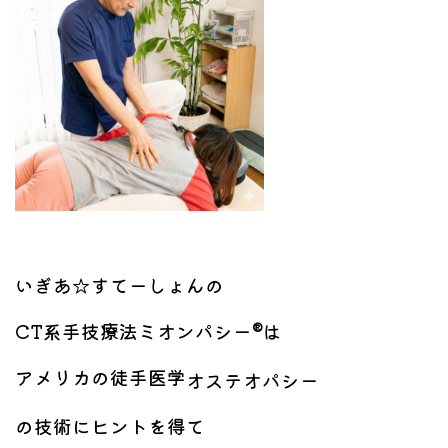
いぎあ☆すてーしょんの
CT系手技療法ミオンパシー®は
アメリカの徒手医学
オステオパシー
の技術にヒントを得て