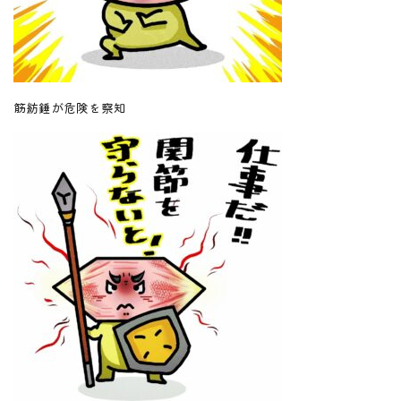
筋紡錘が危険を察知