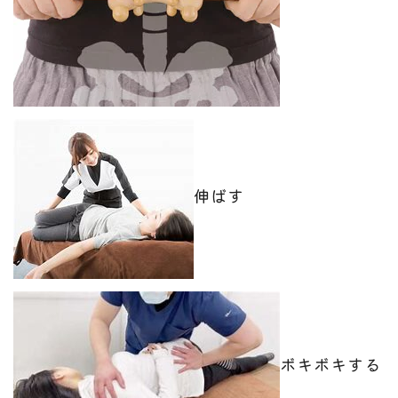
伸ばす
ボキボキする