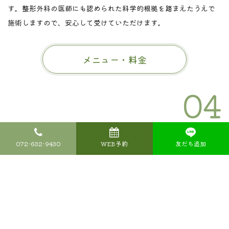
す。整形外科の医師にも認められた科学的根拠を踏まえたうえで
施術しますので、安心して受けていただけます。
メニュー・料金
04
ボキボキ骨を鳴らしたり、
もみ返しがないソフトな手技
072-632-9430
WEB予約
友だち追加