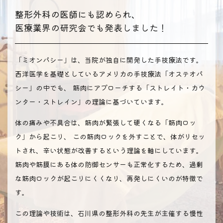
整形外科の医師にも認められ、
医療業界の研究会でも発表しました！
「ミオンパシー」は、当院が独自に開発した手技療法です。
西洋医学を基礎としているアメリカの手技療法「オステオパ
シー」の中でも、
筋肉にアプローチする「ストレイト・カウ
ンター・ストレイン」の理論に基づいています。
体の痛みや不具合は、筋肉が緊張して硬くなる「筋肉ロッ
ク」から起こり、
この筋肉ロックを外すことで、体がリセッ
トされ、辛い状態が改善するという理論を軸にしています。
筋肉や筋膜にある体の防御センサーも正常化するため、過剰
な筋肉ロックが起こりにくくなり、再発しにくいのが特徴で
す。
この理論や技術は、石川県の整形外科の先生が主催する慢性