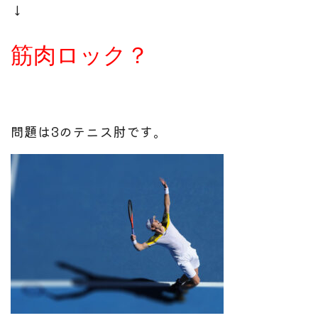
↓
筋肉ロック？
問題は3のテニス肘です。