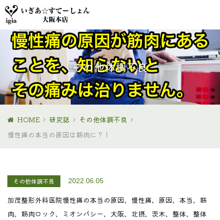
その他体調不良
HOME
研究誌
その他体調不良
慢性痛の本当の原因は筋肉に？！
その他体調不良
2022.06.05
加茂整形外科医院
慢性痛の本当の原因、慢性痛、原因、本当、筋
肉、筋肉ロック、ミオンパシー、大阪、北摂、茨木、整体、整体