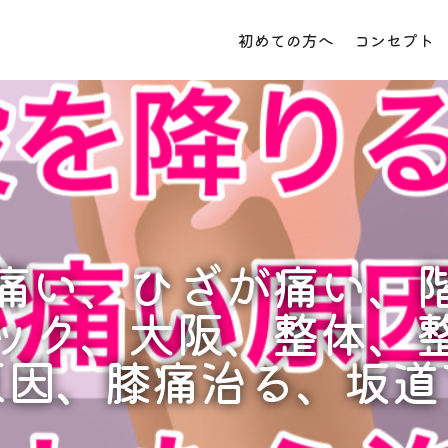
初めての方へ
コンセプト
痛い、ひざが痛い、
ック、大阪、整体、
原因、膝痛治る、坂道