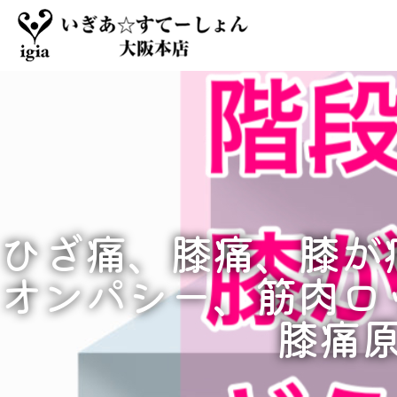
ひざ痛、膝痛、膝が
オンパシー、筋肉ロ
膝痛